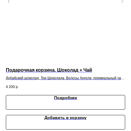
Подарочная корзина. Шоколад + Чай
Ба
Дубайский шоколад, Три Шоколада, Волосы Ангела, премиальный чай
Асс
ассорти
4 200
р.
2 6
Подробнее
Добавить в корзину