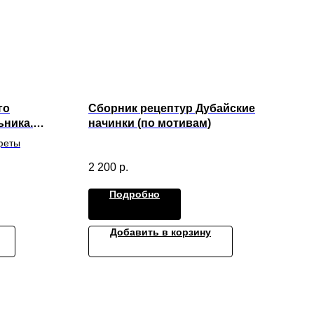
го
Сборник рецептур Дубайские
ьника.
начинки (по мотивам)
гические
феты
2 200
р.
Подробно
Добавить в корзину