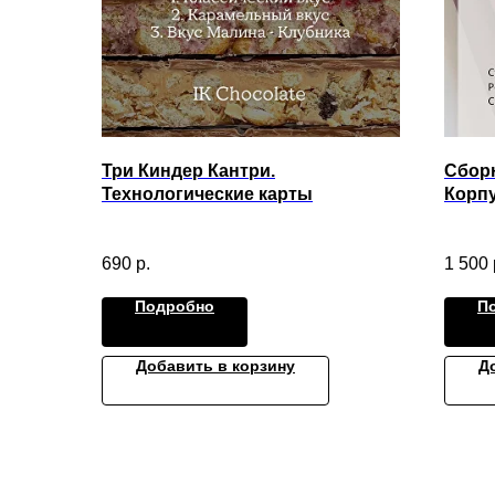
Три Киндер Кантри.
Сбор
Технологические карты
Корп
реце
690
р.
1 500
Подробно
П
Добавить в корзину
Д