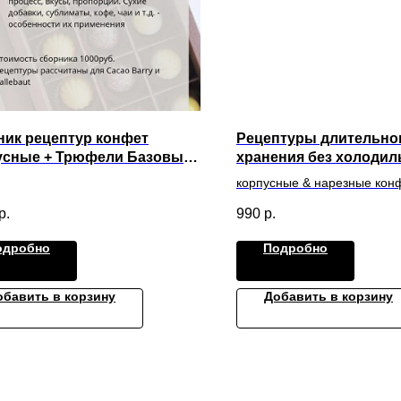
ник рецептур конфет
Рецептуры длительно
усные + Трюфели Базовые
хранения без холодил
птуры
Коллекция #2. Техноло
корпусные & нарезные кон
карты
р.
990
р.
одробно
Подробно
обавить в корзину
Добавить в корзину