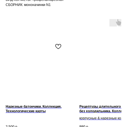
СБОРНИК: мононачинки N1
Нарезные батончики. Коллекция.
Рецептуры длительного хр
Технологические карты
без холодильника. Коллекц
Технологические карты
корпусные & нарезные конф
2 500
р.
990
р.