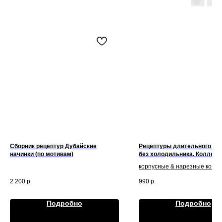
Сборник рецептур Дубайские
Рецептуры длительного хр
начинки (по мотивам)
без холодильника. Коллекци
Технологические карты
корпусные & нарезные конф
2 200
р.
990
р.
Подробно
Подробно