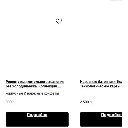
Рецептуры длительного хранения
Нарезные батончики. Колле
без холодильника. Коллекция.
Технологические карты
Технологические карты
корпусные & нарезные конфеты
990
р.
2 500
р.
Подробно
Подробно