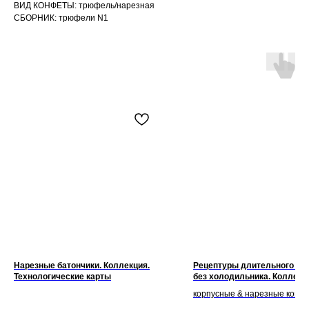
ВИД КОНФЕТЫ: трюфель/нарезная
СБОРНИК: трюфели N1
Нарезные батончики. Коллекция.
Рецептуры длительного хр
Технологические карты
без холодильника. Коллекц
Технологические карты
корпусные & нарезные конф