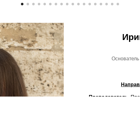
Ири
Основател
Направ
Преподаватель.
Преп
онлайн - изготовление
теорию & практику
Разработчик рецепт
разработчиком более
длительным сроком х