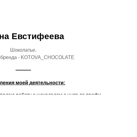
на Евстифеева
Шоколатье.
ь бренда - KOTOVA_CHOCOLATE
ления моей деятельности:
одаю работу с шоколадом с нуля до профи
 конфет, драже, батончиков, роксов, макарон -
ур конфет & трюфелей.
Являюсь
 сотни рецептур конфет & трюфелей с
ранения, доступных к приобретению